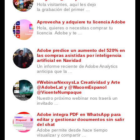
Hola visitantes, aquí les dejo
la grabación del primer ...
Aprovecha y adquiere tu licencia Adobe
Hola, quieres o necesitas comprar tu
licencia Adobe y te ...
Adobe predice un aumento del 520% en
las compras asistidas por inteligencia
artificial en Navidad
Un informe reciente de Adobe Analytics
anticipa que la ...
#WebinarNexsysLa Creatividad y Arte
@AdobeLat y @WacomEspanol
@VicenteNumpaque
Nuestro próximo webinar nos traerá un
invitado ...
Adobe integra PDF en WhatsApp para
editar y gestionar documentos sin salir
del chat
Adobe permite desde hace tiempo
visualizar y compartir ...