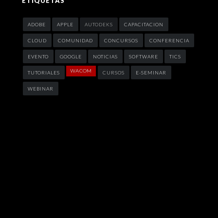
ETIQUETAS
ADOBE
APPLE
AUTODEKS
CAPACITACION
CLOUD
COMUNIDAD
CONCURSOS
CONFERENCIA
EVENTO
GOOGLE
NOTICIAS
SOFTWARE
TICS
WACOM
TUTORIALES
CURSOS
E-SEMINAR
WEBINAR