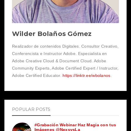
Wilder Bolaños Gómez
Realizador de contenidos Digitales. Consultor Creativo,
Conferencista e Instructor Adobe. Especialista en
Adobe Creative Cloud & Document Cloud. Adobe
Community Experts, Adobe Certified Expert / Instructor,
Adobe Certified Educator.
https://linktr.ee/wbolanos
.
POPULAR POSTS
#Grabación Webinar Haz Magia con tus
Imágenes @NexsysLa