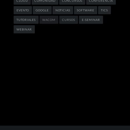
CLOUD
COMUNIDAD
CONCURSOS
CONFERENCIA
EVENTO
GOOGLE
NOTICIAS
SOFTWARE
TICS
TUTORIALES
WACOM
CURSOS
E-SEMINAR
WEBINAR