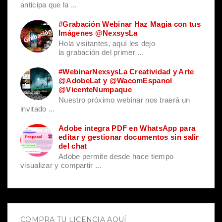
anticipa que la ...
#Grabación Webinar Haz Magia con tus
Imágenes @NexsysLa
Hola visitantes, aquí les dejo
la grabación del primer ...
#WebinarNexsysLa Creatividad y Arte
@AdobeLat y @WacomEspanol
@VicenteNumpaque
Nuestro próximo webinar nos traerá un
invitado ...
Adobe integra PDF en WhatsApp para
editar y gestionar documentos sin salir
del chat
Adobe permite desde hace tiempo
visualizar y compartir ...
COMPRA TU LICENCIA AQUÍ