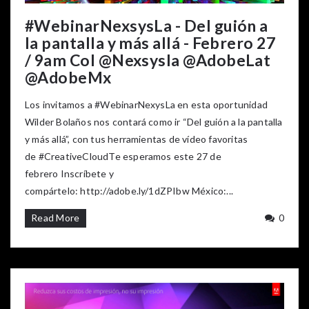
#WebinarNexsysLa - Del guión a
la pantalla y más allá - Febrero 27
/ 9am Col @Nexsysla @AdobeLat
@AdobeMx
Los invitamos a ‪#‎WebinarNexysLa‬ en esta oportunidad
Wilder Bolaños nos contará como ir “Del guión a la pantalla
y más allá”, con tus herramientas de vídeo favoritas
de ‪#‎CreativeCloud‬Te esperamos este 27 de
febrero Inscríbete y
compártelo: http://adobe.ly/1dZPIbw México:...
Read More
0