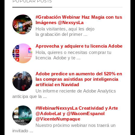
POPULAR POSTS
#Grabación Webinar Haz Magia con tus
Imágenes @NexsysLa
Hola visitantes, aquí les dejo
la grabación del primer ...
Aprovecha y adquiere tu licencia Adobe
Hola, quieres o necesitas comprar tu
licencia Adobe y te ...
Adobe predice un aumento del 520% en
las compras asistidas por inteligencia
artificial en Navidad
Un informe reciente de Adobe Analytics
anticipa que la ...
#WebinarNexsysLa Creatividad y Arte
@AdobeLat y @WacomEspanol
@VicenteNumpaque
Nuestro próximo webinar nos traerá un
invitado ...